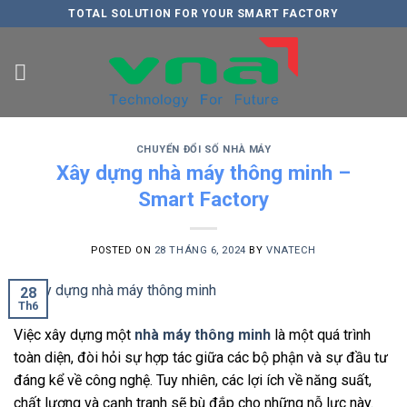
Skip
TOTAL SOLUTION FOR YOUR SMART FACTORY
to
content
CHUYỂN ĐỔI SỐ NHÀ MÁY
Xây dựng nhà máy thông minh –
Smart Factory
POSTED ON
28 THÁNG 6, 2024
BY
VNATECH
28
Th6
Việc xây dựng một
nhà máy thông minh
là một quá trình
toàn diện, đòi hỏi sự hợp tác giữa các bộ phận và sự đầu tư
đáng kể về công nghệ. Tuy nhiên, các lợi ích về năng suất,
chất lượng và cạnh tranh sẽ bù đắp cho những nỗ lực này.