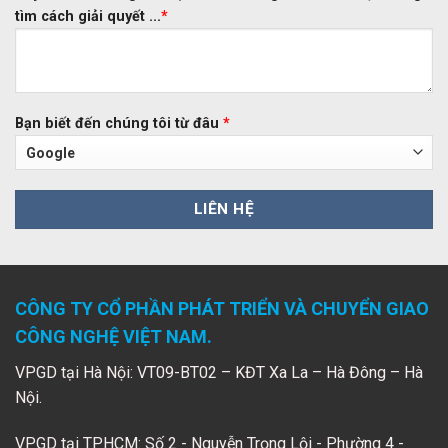
tìm cách giải quyết ...
*
Bạn biết đến chúng tôi từ đâu
*
CÔNG TY CỔ PHẦN PHÁT TRIỂN VÀ CHUYỂN GIAO
CÔNG NGHỆ VIỆT NAM.
VPGD tại Hà Nội: VT09-BT02 – KĐT Xa La – Hà Đông – Hà
Nội.
VPGD tại TPHCM: Số 2 - Nguyễn Trọng Lội - Phường 4 -