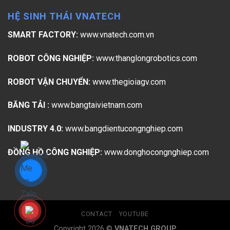
HỆ SINH THÁI VNATECH
SMART FACTORY:
www.vnatech.com.vn
ROBOT CÔNG NGHIỆP:
www.thanglongrobotics.com
ROBOT VẬN CHUYỂN:
www.thegioiagv.com
BĂNG TẢI :
www.bangtaivietnam.com
INDUSTRY 4.0:
www.bangdientucongnghiep.com
ĐỒNG HỒ CÔNG NGHIỆP:
www.donghocongnghiep.com
CONTACT
YOUTUBE
Copyright 2026 ©
VNATECH GROUP