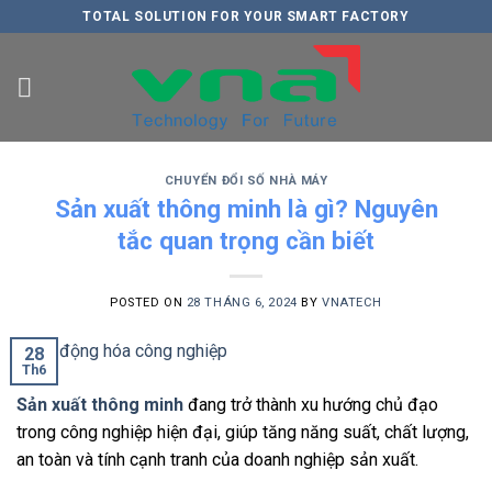
Skip
TOTAL SOLUTION FOR YOUR SMART FACTORY
to
content
CHUYỂN ĐỔI SỐ NHÀ MÁY
Sản xuất thông minh là gì? Nguyên
tắc quan trọng cần biết
POSTED ON
28 THÁNG 6, 2024
BY
VNATECH
28
Th6
Sản xuất thông minh
đang trở thành xu hướng chủ đạo
trong công nghiệp hiện đại, giúp tăng năng suất, chất lượng,
an toàn và tính cạnh tranh của doanh nghiệp sản xuất.